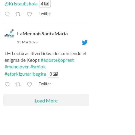
@KristauEskola
4
Twitter
LaMennaisSantaMaria
25 Mar 2023
LH Lecturas divertidas: descubriendo el
enigma de Keops
#adostekoprest
#menejoven
#smiok
#etorkizunaribegira
3
Twitter
Load More