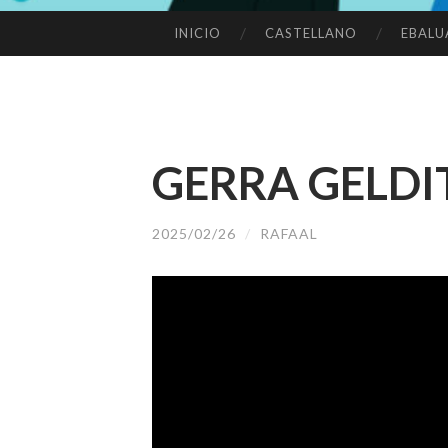
INICIO
CASTELLANO
EBALU
SALTAR
AL
CONTENIDO
GERRA GELDI
2025/02/26
/
RAFAAL