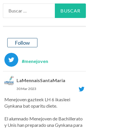
Buscar:
Follow
#menejoven
LaMennaisSantaMaria
30 Mar 2023
Menejoven gazteek LH 6 ikasleei
Gynkana bat oparitu diete.
El alumnado Menejoven de Bachillerato
y Unis han preparado una Gynkana para