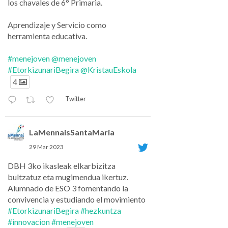
los chavales de 6° Primaria.
Aprendizaje y Servicio como
herramienta educativa.
#menejoven
@menejoven
#EtorkizunariBegira
@KristauEskola
4
Twitter
LaMennaisSantaMaria
29 Mar 2023
DBH 3ko ikasleak elkarbizitza
bultzatuz eta mugimendua ikertuz.
Alumnado de ESO 3 fomentando la
convivencia y estudiando el movimiento
#EtorkizunariBegira
#hezkuntza
#innovacion
#menejoven