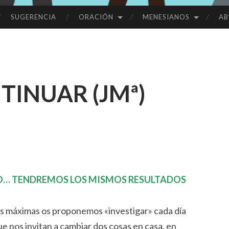
SUGERENCIA
ORACIÓN
MENESIANOS
AB
TINUAR (JMª)
O… TENDREMOS LOS MISMOS RESULTADOS
as máximas os proponemos «investigar» cada día
ue nos invitan a cambiar dos cosas en casa, en