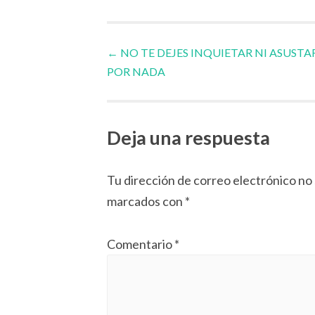
Navegador
←
NO TE DEJES INQUIETAR NI ASUSTA
POR NADA
de
artículos
Deja una respuesta
Tu dirección de correo electrónico no 
marcados con
*
Comentario
*