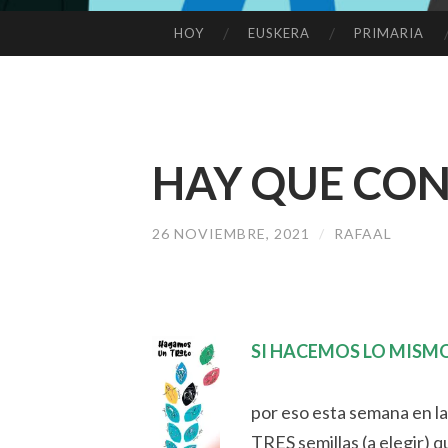
HOY
EUSKERA
PRIMARIA
SALTAR
AL
CONTENIDO
HAY QUE CON
26 NOVIEMBRE, 2021
/
RAFAAL
SI HACEMOS LO MISM
por eso esta semana en l
TRES semillas (a elegir) q