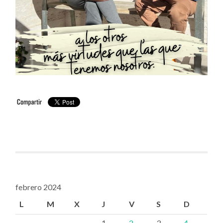
febrero 2024
L
M
X
J
V
S
D
1
2
3
4