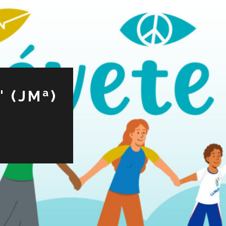
 (JMª)