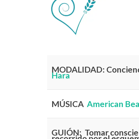
MODALIDAD: Conci
Hara
MÚSICA
American Bea
GUIÓN: Tomar conscien
recorrido por el esque