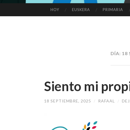
HOY
EUSKERA
PRIMARIA
SALTAR
AL
CONTENIDO
DÍA:
18 
Siento mi prop
18 SEPTIEMBRE, 2025
/
RAFAAL
/
DE