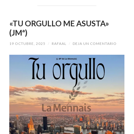
«TU ORGULLO ME ASUSTA»
(JMª)
19 OCTUBRE, 2025
/
RAFAAL
/
DEJA UN COMENTARIO