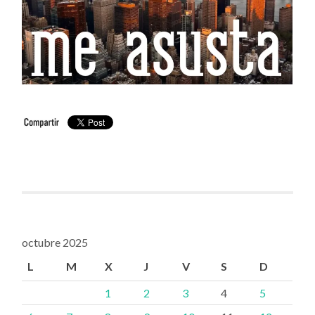
octubre 2025
L
M
X
J
V
S
D
1
2
3
4
5