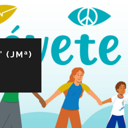
 (JMª)