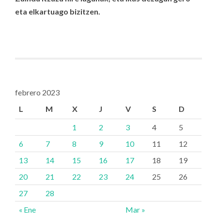
eta elkartuago bizitzen.
febrero 2023
L
M
X
J
V
S
D
1
2
3
4
5
6
7
8
9
10
11
12
13
14
15
16
17
18
19
20
21
22
23
24
25
26
27
28
« Ene
Mar »