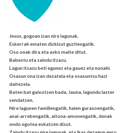
Jesus, gogoan izan nire lagunak.
Eskerrak ematen dizkizut guztiengatik.
Oso onak dira eta asko maite ditut.
Babestu eta zaindu itzazu.
Lagun itzazu beti egunez eta gauez eta nonahi.
Osasun ona izan dezatela eta osasuntsu hazi
daitezela.
Baten bat gaixotzen bada, Jauna, lagundu laster
sendatzen.
Nire lagunen familiengatik, haien gurasoengatik,
anai-arrebengatik, aitona-amonengatik, denak
ondo egotea eskatzen dizut.
Zaindu itzazu nire lagunak, eta ikas dezagun gero