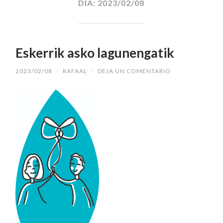
DÍA:
2023/02/08
Eskerrik asko lagunengatik
2023/02/08
/
RAFAAL
/
DEJA UN COMENTARIO