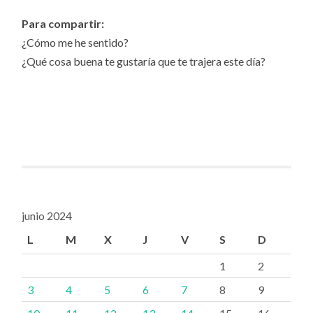
Para compartir:
¿Cómo me he sentido?
¿Qué cosa buena te gustaría que te trajera este día?
junio 2024
L
M
X
J
V
S
D
1
2
3
4
5
6
7
8
9