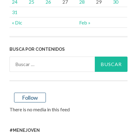
24
25
26
27
28
29
30
31
« Dic
Feb »
BUSCA POR CONTENIDOS
Buscar:
Follow
There is no media in this feed
#MENEJOVEN