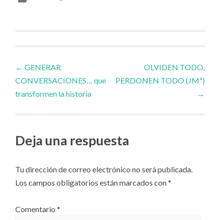
Navegador
←
GENERAR
OLVIDEN TODO,
CONVERSACIONES… que
PERDONEN TODO (JMª)
de
transformen la historia
→
artículos
Deja una respuesta
Tu dirección de correo electrónico no será publicada.
Los campos obligatorios están marcados con
*
Comentario
*