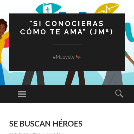
"SI CONOCIERAS
CÓMO TE AMA" (JMª)
#Muévete
Menú
Busc
SALTAR
AL
SE BUSCAN HÉROES
CONTENIDO