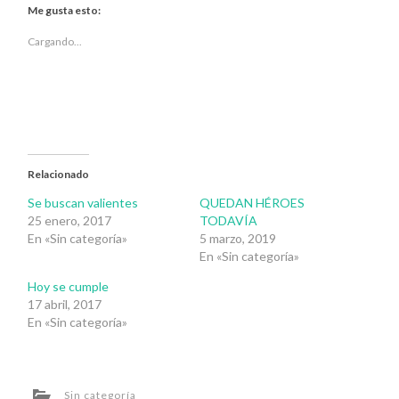
Twitter
Facebook
Me gusta esto:
(Se
(Se
abre
abre
en
en
Cargando...
una
una
ventana
ventana
nueva)
nueva)
Relacionado
Se buscan valientes
QUEDAN HÉROES
25 enero, 2017
TODAVÍA
En «Sin categoría»
5 marzo, 2019
En «Sin categoría»
Hoy se cumple
17 abril, 2017
En «Sin categoría»
Sin categoría