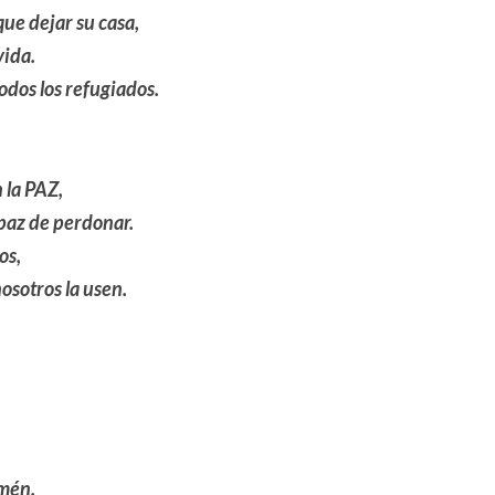
que dejar su casa,
vida.
dos los refugiados.
 la PAZ,
paz de perdonar.
os,
osotros la usen.
Amén.