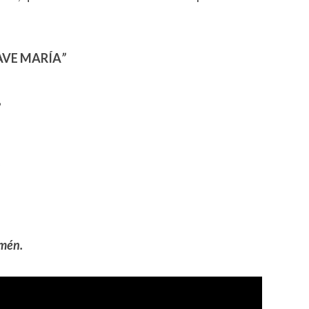
AVE MARÍA
”
,
.
Amén.