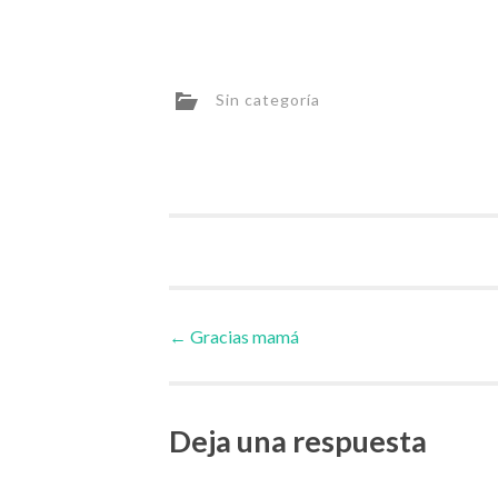
Sin categoría
Navegador
←
Gracias mamá
de
Deja una respuesta
artículos