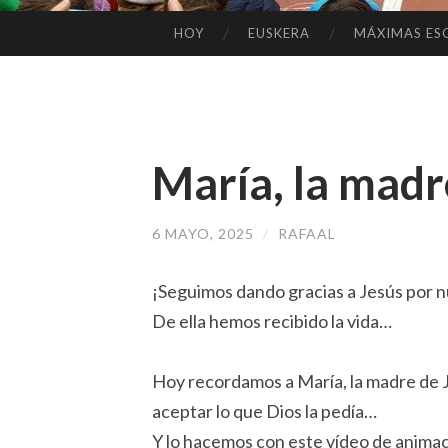
HOY
EUSKERA
MÁXIMAS ES
SALTAR
AL
CONTENIDO
María, la madr
6 MAYO, 2025
/
RAFAAL
¡Seguimos dando gracias a Jesús por 
De ella hemos recibido la vida…
Hoy recordamos a María, la madre de J
aceptar lo que Dios la pedía…
Y lo hacemos con este vídeo de anima