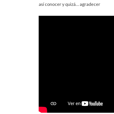
así conocer y quizá… agradecer