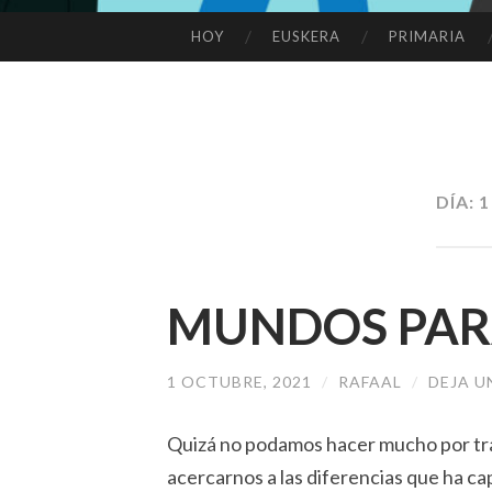
HOY
EUSKERA
PRIMARIA
SALTAR
AL
CONTENIDO
DÍA:
1
MUNDOS PAR
1 OCTUBRE, 2021
/
RAFAAL
/
DEJA 
Quizá no podamos hacer mucho por tr
acercarnos a las diferencias que ha ca