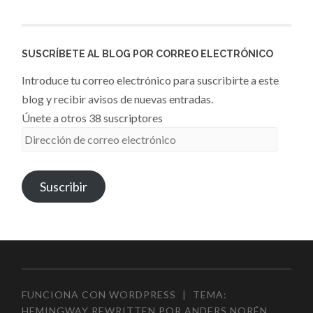
SUSCRÍBETE AL BLOG POR CORREO ELECTRÓNICO
Introduce tu correo electrónico para suscribirte a este
blog y recibir avisos de nuevas entradas.
Únete a otros 38 suscriptores
Dirección
de
correo
Suscribir
electrónico
FUNCIONA CON WORDPRESS
|
TEMA:
HEMINGWAY REWRITTEN POR
ANDERS NORÉN
.