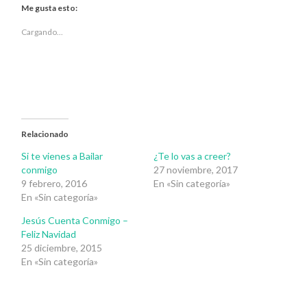
Twitter
Facebook
Me gusta esto:
(Se
(Se
abre
abre
en
en
Cargando...
una
una
ventana
ventana
nueva)
nueva)
Relacionado
Si te vienes a Bailar
¿Te lo vas a creer?
conmigo
27 noviembre, 2017
9 febrero, 2016
En «Sin categoría»
En «Sin categoría»
Jesús Cuenta Conmigo –
Feliz Navidad
25 diciembre, 2015
En «Sin categoría»