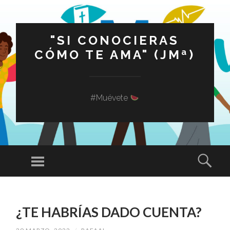
"SI CONOCIERAS
CÓMO TE AMA" (JMª)
#Muévete
Menú
Busc
SALTAR
AL
¿TE HABRÍAS DADO CUENTA?
CONTENIDO