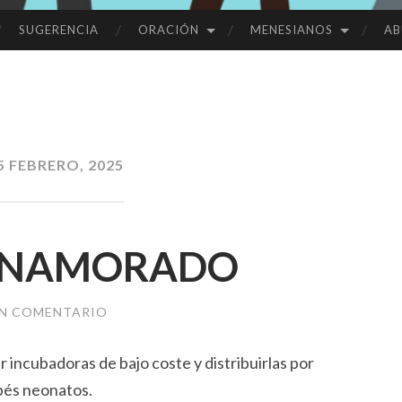
SUGERENCIA
ORACIÓN
MENESIANOS
AB
5 FEBRERO, 2025
 ENAMORADO
UN COMENTARIO
 incubadoras de bajo coste y distribuirlas por
bés neonatos.