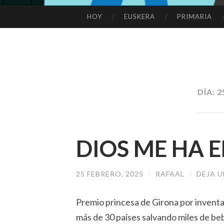
HOY
EUSKERA
PRIMARIA
SALTAR
AL
CONTENIDO
DÍA:
2
DIOS ME HA
25 FEBRERO, 2025
/
RAFAAL
/
DEJA 
Premio princesa de Girona por inventar
más de 30 países salvando miles de be