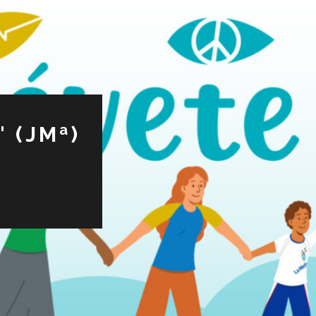
 (JMª)