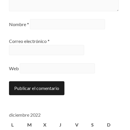
Nombre
*
Correo electrónico
*
Web
diciembre 2022
L
M
X
J
V
S
D