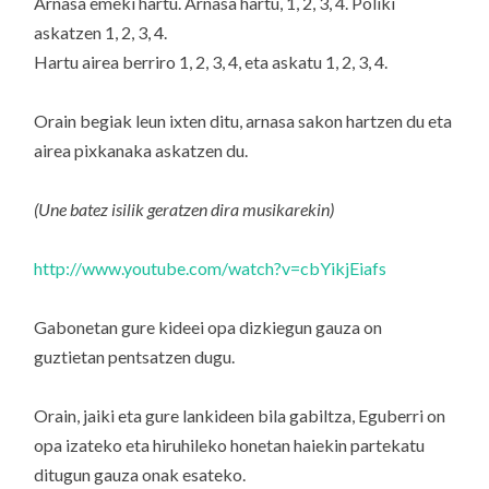
Arnasa emeki hartu. Arnasa hartu, 1, 2, 3, 4. Poliki
askatzen 1, 2, 3, 4.
Hartu airea berriro 1, 2, 3, 4, eta askatu 1, 2, 3, 4.
Orain begiak leun ixten ditu, arnasa sakon hartzen du eta
airea pixkanaka askatzen du.
(Une batez isilik geratzen dira musikarekin)
http://www.youtube.com/watch?v=cbYikjEiafs
Gabonetan gure kideei opa dizkiegun gauza on
guztietan pentsatzen dugu.
Orain, jaiki eta gure lankideen bila gabiltza, Eguberri on
opa izateko eta hiruhileko honetan haiekin partekatu
ditugun gauza onak esateko.