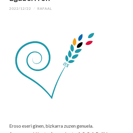
2022/12/22
/
RAFAAL
Eroso eseri ginen, bizkarra zuzen genuela.