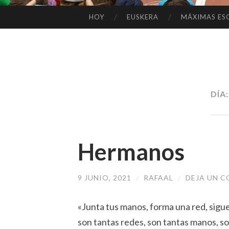
HOY
EUSKERA
MÁXIMAS ES
SALTAR
AL
CONTENIDO
DÍA
Hermanos
9 JUNIO, 2021
/
RAFAAL
/
DEJA UN 
«Junta tus manos, forma una red, sigu
son tantas redes, son tantas manos, 