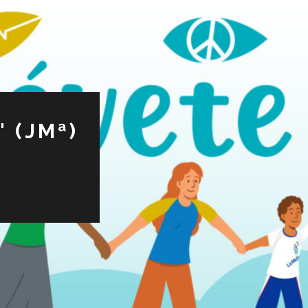
 (JMª)