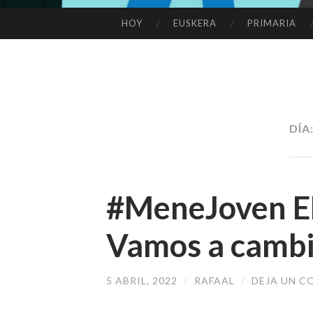
HOY
EUSKERA
PRIMARIA
SALTAR
AL
CONTENIDO
DÍA
#MeneJoven 
Vamos a cambi
5 ABRIL, 2022
/
RAFAAL
/
DEJA UN C