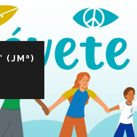
 (JMª)