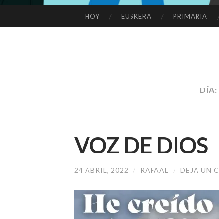
HOY
EUSKERA
PRIMARIA
SALTAR
AL
CONTENIDO
DÍA:
VOZ DE DIOS
24 ABRIL, 2022
/
RAFAAL
/
DEJA UN 