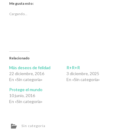
Twitter
Facebook
Me gusta esto:
(Se
(Se
abre
abre
en
en
Cargando...
una
una
ventana
ventana
nueva)
nueva)
Relacionado
Más deseos de felidad
R+R+R
22 diciembre, 2016
3 diciembre, 2025
En «Sin categoría»
En «Sin categoría»
Protege el mundo
10 junio, 2016
En «Sin categoría»
Sin categoría