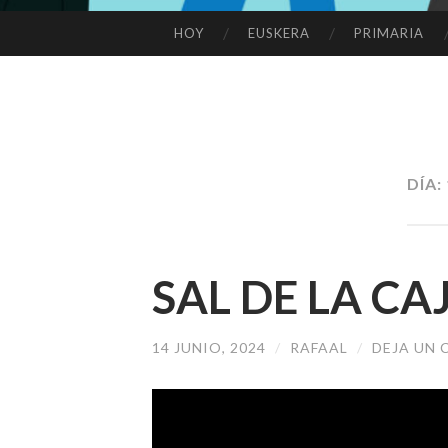
HOY
EUSKERA
PRIMARIA
SALTAR
AL
CONTENIDO
DÍA:
SAL DE LA CA
14 JUNIO, 2024
/
RAFAAL
/
DEJA UN