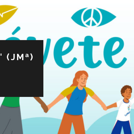
 (JMª)