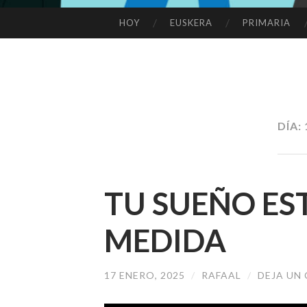
HOY
EUSKERA
PRIMARIA
SALTAR
AL
CONTENIDO
DÍA:
TU SUEÑO ES
MEDIDA
17 ENERO, 2025
/
RAFAAL
/
DEJA UN