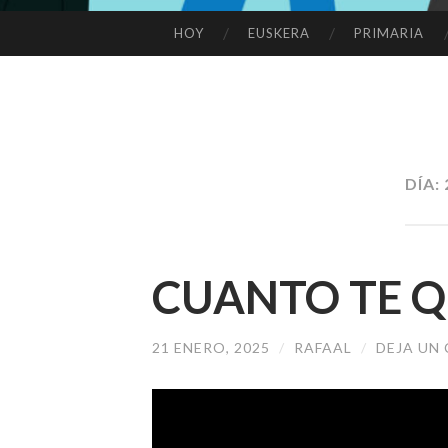
HOY
EUSKERA
PRIMARIA
SALTAR
AL
CONTENIDO
DÍA:
CUANTO TE Q
21 ENERO, 2025
/
RAFAAL
/
DEJA UN