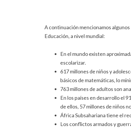
A continuación mencionamos algunos da
Educación, a nivel mundial:
En el mundo existen aproximada
escolarizar.
617 millones de niños y adoles
básicos de matemáticas, lo míni
763 millones de adultos son ana
En los países en desarrollo el 9
de ellos, 57 millones de niños no
África Subsahariana tiene el rec
Los conflictos armados y guerra