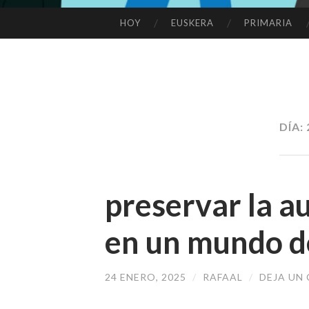
HOY
EUSKERA
PRIMARIA
SALTAR
AL
CONTENIDO
DÍA:
preservar la 
en un mundo d
24 ENERO, 2025
/
RAFAAL
/
DEJA UN