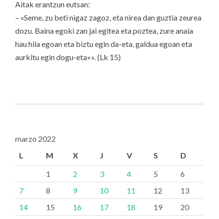
Aitak erantzun eutsan:
– «Seme, zu beti nigaz zagoz, eta nirea dan guztia zeurea
dozu. Baina egoki zan jai egitea eta poztea, zure anaia
hau hila egoan eta biztu egin da-eta, galdua egoan eta
aurkitu egin dogu-eta»». (Lk 15)
marzo 2022
L
M
X
J
V
S
D
1
2
3
4
5
6
7
8
9
10
11
12
13
14
15
16
17
18
19
20