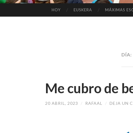
HOY
EUSKERA
MÁXIMAS ES
SALTAR
AL
CONTENIDO
DÍA:
Me cubro de be
20 ABRIL, 2023
/
RAFAAL
/
DEJA UN 