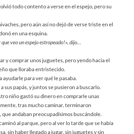
olvió todo contento a verse en el espejo, pero su
vaches, pero aún así no dejó de verse triste en el
ndonó en una esquina.
z que veo un espejo estropeado!», dijo…
ugar y comprar unos juguetes, pero yendo hacia el
ño que lloraba entristecido.
 a ayudarle para ver qué le pasaba.
a sus papás, y juntos se pusieron a buscarlo.
stro niño gastó su dinero en comprarle unas
almente, tras mucho caminar, terminaron
o, que andaban preocupadísimos buscándole.
ncaminó al parque, pero al ver lo tarde que se había
sa, sin haber llegado a jugar, sin juguetes y sin