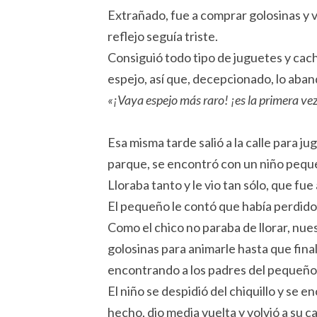
Extrañado, fue a comprar golosinas y v
reflejo seguía triste.
Consiguió todo tipo de juguetes y cachi
espejo, así que, decepcionado, lo aba
«¡Vaya espejo más raro! ¡es la primera ve
Esa misma tarde salió a la calle para j
parque, se encontró con un niño peque
Lloraba tanto y le vio tan sólo, que fue
El pequeño le contó que había perdido 
Como el chico no paraba de llorar, nue
golosinas para animarle hasta que fin
encontrando a los padres del pequeñ
El niño se despidió del chiquillo y se e
hecho, dio media vuelta y volvió a su ca