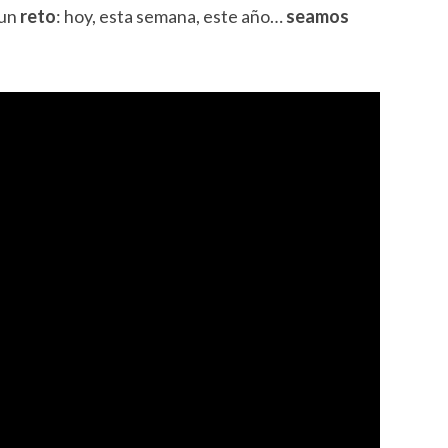
 un
reto
: hoy, esta semana, este año…
seamos