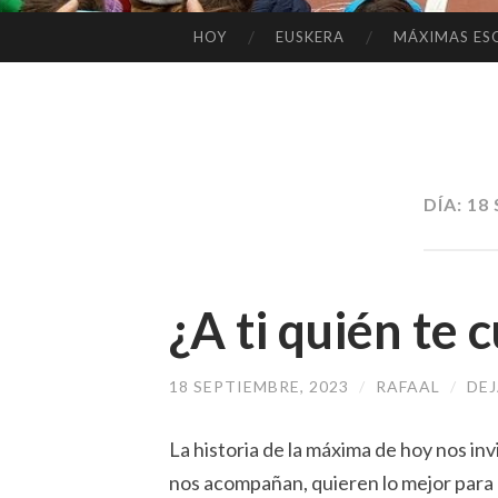
HOY
EUSKERA
MÁXIMAS ES
SALTAR
AL
CONTENIDO
DÍA:
18 
¿A ti quién te 
18 SEPTIEMBRE, 2023
/
RAFAAL
/
DE
La historia de la máxima de hoy nos inv
nos acompañan, quieren lo mejor para