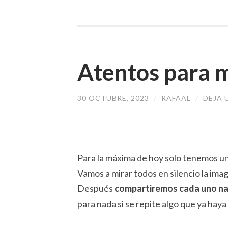
Atentos para 
30 OCTUBRE, 2023
/
RAFAAL
/
DEJA 
Para la máxima de hoy solo tenemos u
Vamos a mirar todos en silencio la ima
Después
compartiremos cada uno n
para nada si se repite algo que ya ha