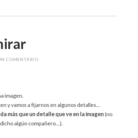
mirar
UN COMENTARIO
na imagen.
gen y vamos a fijarnos en algunos detalles…
ada más que
un detalle que ve en la imagen
(no
ya dicho algún compañero…).