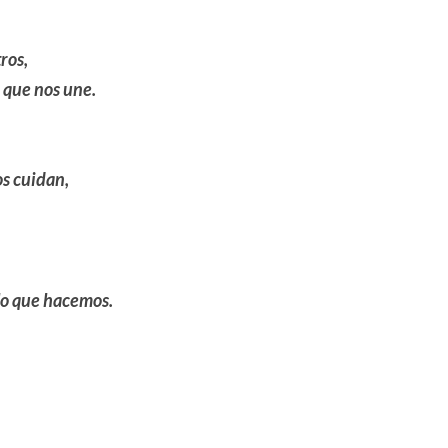
ros,
 que nos une.
os cuidan,
lo que hacemos.