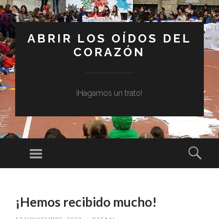
ABRIR LOS OÍDOS DEL
CORAZÓN
¡Hagamos un trato!
Menú
Busc
SALTAR
AL
¡Hemos recibido mucho!
CONTENIDO