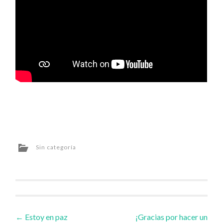
Sin categoría
Navegador
←
Estoy en paz
¡Gracias por hacer un