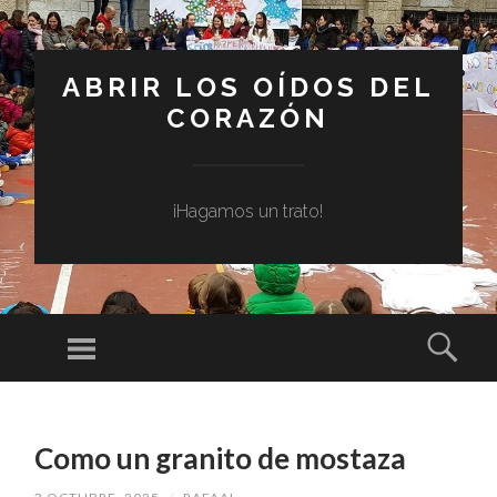
ABRIR LOS OÍDOS DEL
CORAZÓN
¡Hagamos un trato!
Menú
Busc
SALTAR
AL
Como un granito de mostaza
CONTENIDO