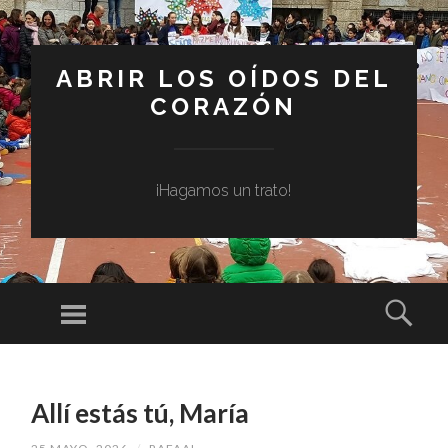
ABRIR LOS OÍDOS DEL
CORAZÓN
¡Hagamos un trato!
Menú
Busc
SALTAR
AL
Allí estás tú, María
CONTENIDO