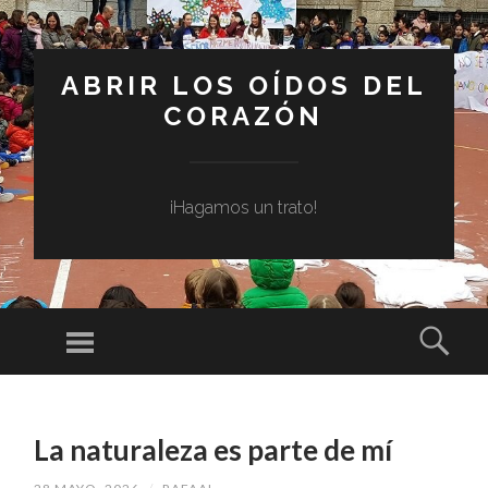
ABRIR LOS OÍDOS DEL
CORAZÓN
¡Hagamos un trato!
Menú
Busc
SALTAR
AL
La naturaleza es parte de mí
CONTENIDO