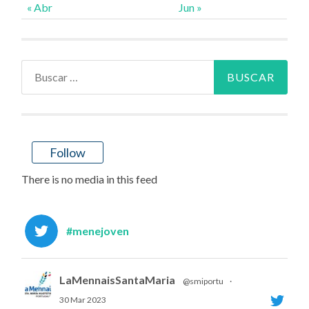
« Abr
Jun »
Buscar:
Follow
There is no media in this feed
#menejoven
LaMennaisSantaMaria
@smiportu
·
30 Mar 2023