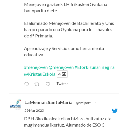
Menejoven gazteek LH 6 ikasleei Gynkana
bat oparitu diete.
El alumnado Menejoven de Bachillerato y Unis
han preparado una Gynkana para los chavales
de 6° Primaria.
Aprendizaje y Servicio como herramienta
educativa.
#menejoven
@menejoven
#EtorkizunariBegira
@KristauEskola
4
Twitter
LaMennaisSantaMaria
@smiportu
·
29 Mar 2023
DBH 3ko ikasleak elkarbizitza bultzatuz eta
mugimendua ikertuz. Alumnado de ESO 3