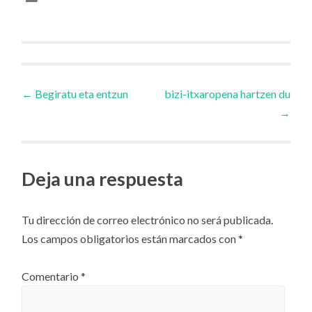
Navegador
←
Begiratu eta entzun
bizi-itxaropena hartzen du
→
de
artículos
Deja una respuesta
Tu dirección de correo electrónico no será publicada.
Los campos obligatorios están marcados con
*
Comentario
*