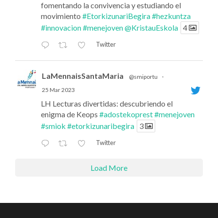
fomentando la convivencia y estudiando el
movimiento
#EtorkizunariBegira
#hezkuntza
#innovacion
#menejoven
@KristauEskola
4
Twitter
LaMennaisSantaMaria
@smiportu
·
25 Mar 2023
LH Lecturas divertidas: descubriendo el
enigma de Keops
#adostekoprest
#menejoven
#smiok
#etorkizunaribegira
3
Twitter
Load More