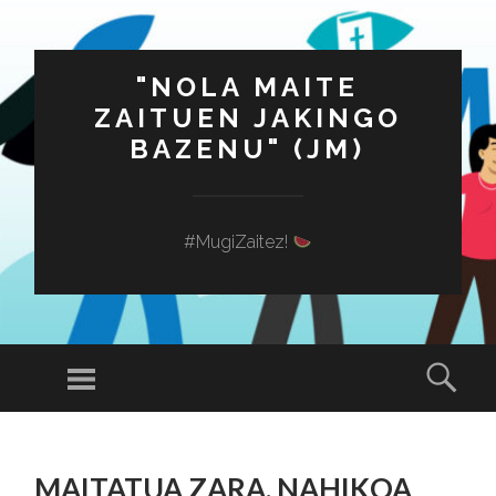
"NOLA MAITE
ZAITUEN JAKINGO
BAZENU" (JM)
#MugiZaitez!
Menú
Busc
SALTAR
AL
MAITATUA ZARA, NAHIKOA
CONTENIDO