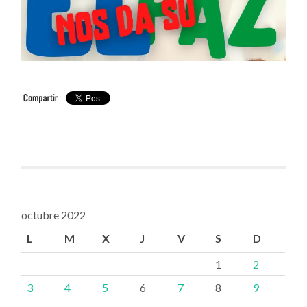
octubre 2022
L
M
X
J
V
S
D
1
2
3
4
5
6
7
8
9