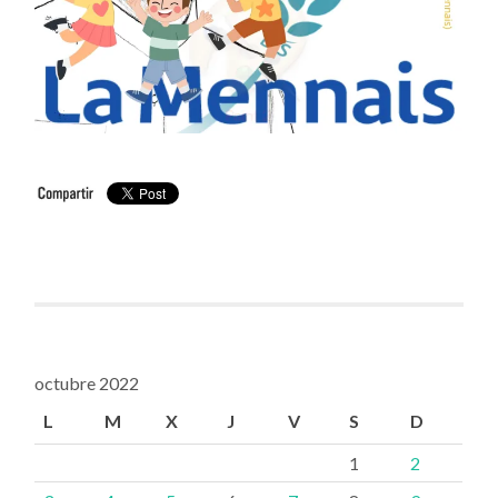
octubre 2022
L
M
X
J
V
S
D
1
2