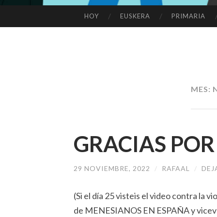
HOY
EUSKERA
PRIMARIA
SALTAR
AL
CONTENIDO
MES:
GRACIAS POR
29 NOVIEMBRE, 2022
/
RAFAAL
/
DEJ
(Si el día 25 visteis el video contra l
de MENESIANOS EN ESPAÑA y vicev