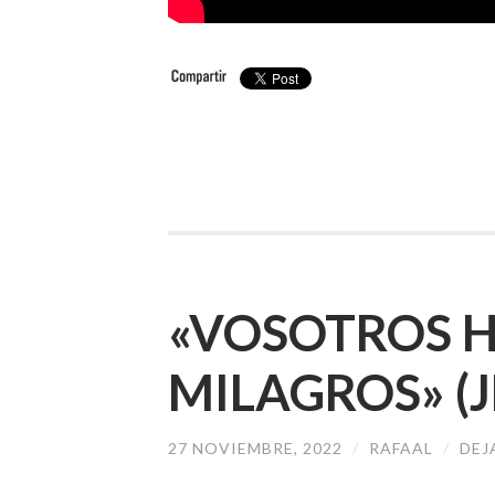
«VOSOTROS H
MILAGROS» (J
27 NOVIEMBRE, 2022
/
RAFAAL
/
DEJ