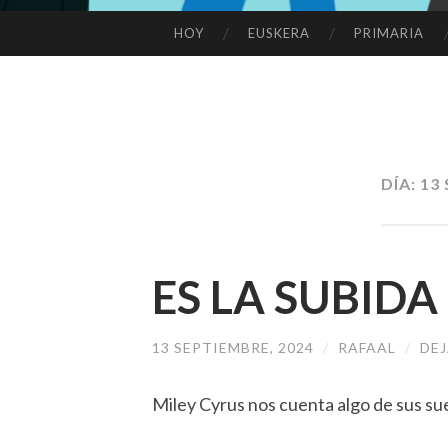
HOY
EUSKERA
PRIMARIA
SALTAR
AL
CONTENIDO
DÍA:
13 
ES LA SUBIDA
13 SEPTIEMBRE, 2024
/
RAFAAL
/
DE
Miley Cyrus nos cuenta algo de sus s