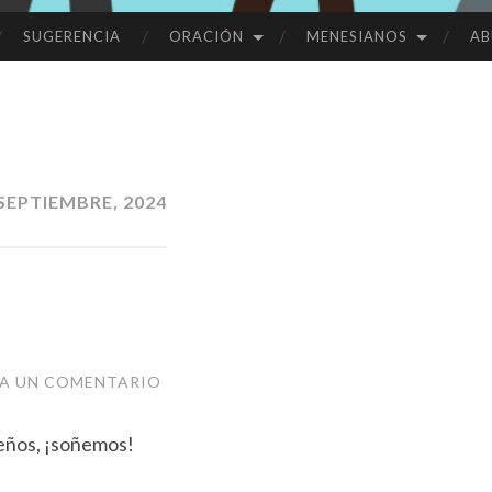
SUGERENCIA
ORACIÓN
MENESIANOS
AB
SEPTIEMBRE, 2024
JA UN COMENTARIO
ueños, ¡soñemos!