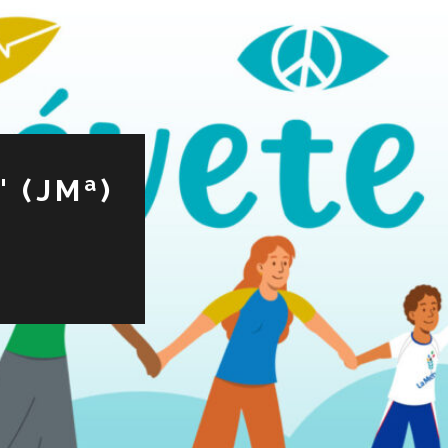
 (JMª)