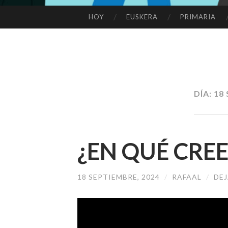
HOY
EUSKERA
PRIMARIA
SALTAR
AL
CONTENIDO
DÍA:
18 
¿EN QUÉ CREE
18 SEPTIEMBRE, 2024
/
RAFAAL
/
DE