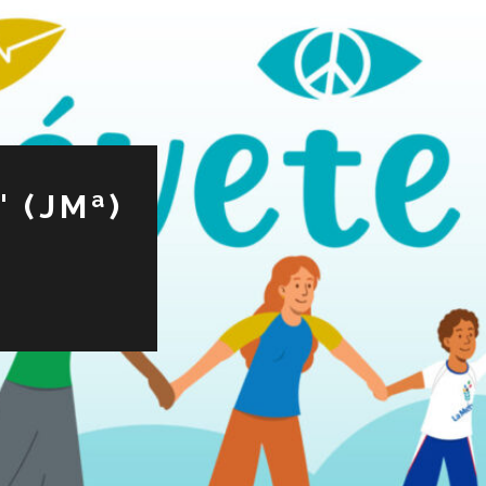
 (JMª)