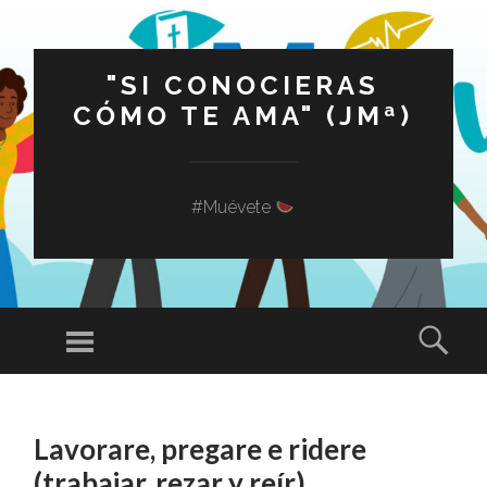
"SI CONOCIERAS
CÓMO TE AMA" (JMª)
#Muévete
Menú
Busc
SALTAR
AL
Lavorare, pregare e ridere
CONTENIDO
(trabajar, rezar y reír)