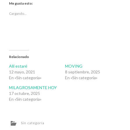
Twitter
Facebook
Me gusta esto:
(Se
(Se
abre
abre
en
en
Cargando...
una
una
ventana
ventana
nueva)
nueva)
Relacionado
Allí estaré
MOVING
12 mayo, 2021
8 septiembre, 2025
En «Sin categoría»
En «Sin categoría»
MILAGROSAMENTE HOY
17 octubre, 2025
En «Sin categoría»
Sin categoría