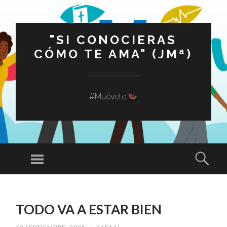
"SI CONOCIERAS
CÓMO TE AMA" (JMª)
#Muévete
Menú
Busc
SALTAR
AL
TODO VA A ESTAR BIEN
CONTENIDO