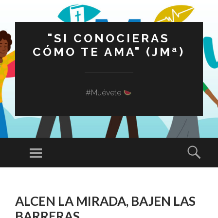
"SI CONOCIERAS
CÓMO TE AMA" (JMª)
#Muévete
Menú
Busc
SALTAR
AL
ALCEN LA MIRADA, BAJEN LAS
CONTENIDO
BARRERAS