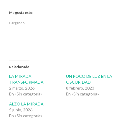
para
para
compartir
compartir
en
en
Twitter
Facebook
Me gusta esto:
(Se
(Se
abre
abre
en
en
Cargando...
una
una
ventana
ventana
nueva)
nueva)
Relacionado
LA MIRADA
UN POCO DE LUZ EN LA
TRANSFORMADA
OSCURIDAD
2 marzo, 2026
8 febrero, 2023
En «Sin categoría»
En «Sin categoría»
ALZO LA MIRADA
5 junio, 2026
En «Sin categoría»