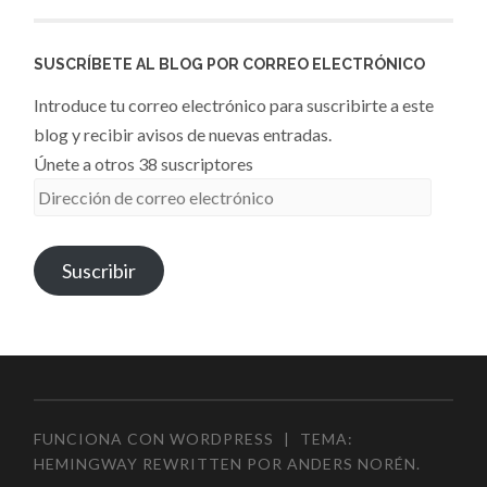
SUSCRÍBETE AL BLOG POR CORREO ELECTRÓNICO
Introduce tu correo electrónico para suscribirte a este
blog y recibir avisos de nuevas entradas.
Únete a otros 38 suscriptores
Dirección
de
correo
Suscribir
electrónico
FUNCIONA CON WORDPRESS
|
TEMA:
HEMINGWAY REWRITTEN POR
ANDERS NORÉN
.