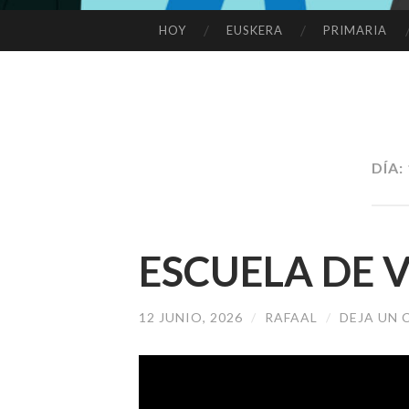
HOY
EUSKERA
PRIMARIA
SALTAR
AL
CONTENIDO
DÍA:
ESCUELA DE 
12 JUNIO, 2026
/
RAFAAL
/
DEJA UN