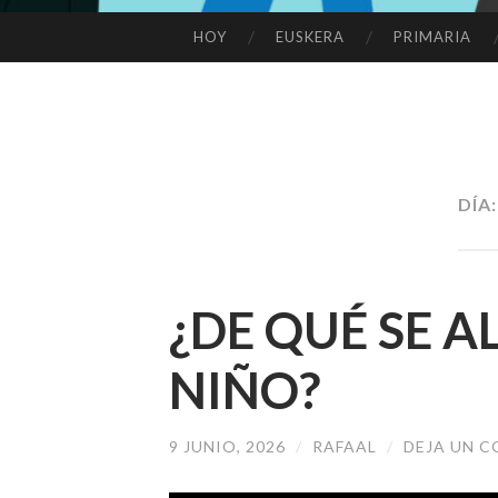
HOY
EUSKERA
PRIMARIA
SALTAR
AL
CONTENIDO
DÍA
¿DE QUÉ SE 
NIÑO?
9 JUNIO, 2026
/
RAFAAL
/
DEJA UN 