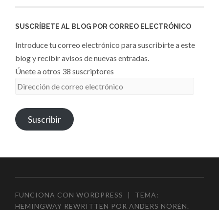
SUSCRÍBETE AL BLOG POR CORREO ELECTRÓNICO
Introduce tu correo electrónico para suscribirte a este
blog y recibir avisos de nuevas entradas.
Únete a otros 38 suscriptores
Dirección
de
correo
Suscribir
electrónico
FUNCIONA CON WORDPRESS
|
TEMA:
HEMINGWAY REWRITTEN POR
ANDERS NORÉN
.