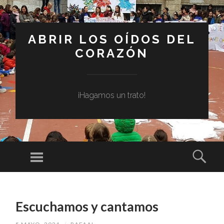
ABRIR LOS OÍDOS DEL
CORAZÓN
¡Hagamos un trato!
Menú
Busc
SALTAR
AL
Escuchamos y cantamos
CONTENIDO