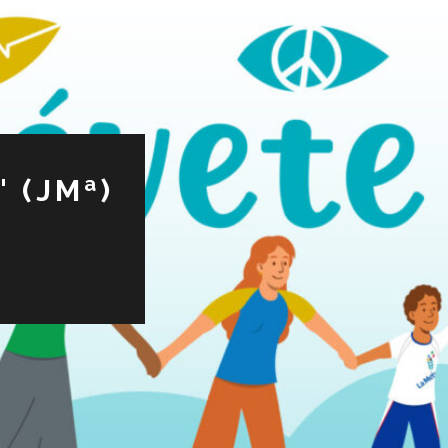
 (JMª)