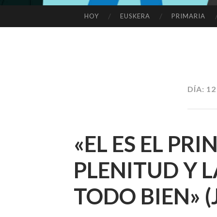
HOY
EUSKERA
PRIMARIA
SALTAR
AL
CONTENIDO
DÍA:
12
«EL ES EL PRI
PLENITUD Y L
TODO BIEN» (