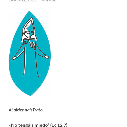
24 MAYO, 2022
/
RAFAAL
#LaMennaisTrato
«No tengáis miedo” (Lc 12,7)