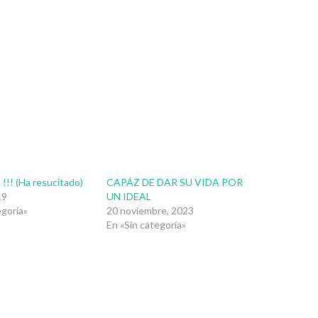
 !!! (Ha resucitado)
CAPÁZ DE DAR SU VIDA POR
19
UN IDEAL
egoría»
20 noviembre, 2023
En «Sin categoría»