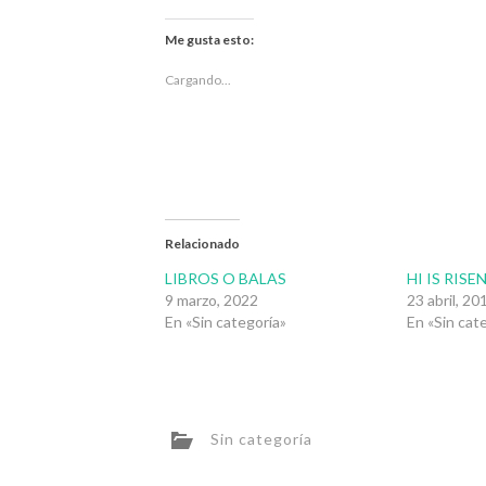
compartir
compartir
en
en
Twitter
Facebook
Me gusta esto:
(Se
(Se
abre
abre
en
en
Cargando...
una
una
ventana
ventana
nueva)
nueva)
Relacionado
LIBROS O BALAS
HI IS RISEN
9 marzo, 2022
23 abril, 20
En «Sin categoría»
En «Sin cat
Sin categoría